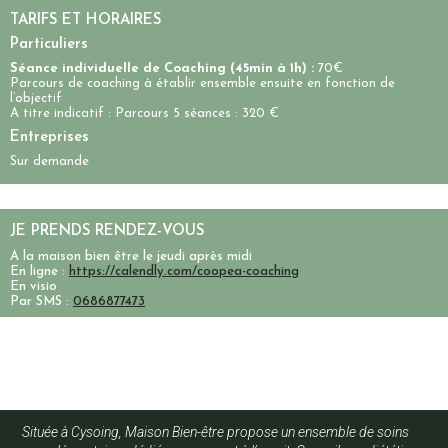
TARIFS ET HORAIRES
Particuliers
Séance individuelle de Coaching (45min à 1h) :
70€
Parcours de coaching à établir ensemble ensuite en fonction de
l’objectif
A titre indicatif : Parcours 5 séances : 320 €
Entreprises
Sur demande
JE PRENDS RENDEZ-VOUS
A la maison bien être le jeudi après midi
En ligne :
https://calendly.com/coopea-coaching
En visio
Par SMS :
0686877473
Située à Cysoing, Maison Bien-être propose un ensemble de soins